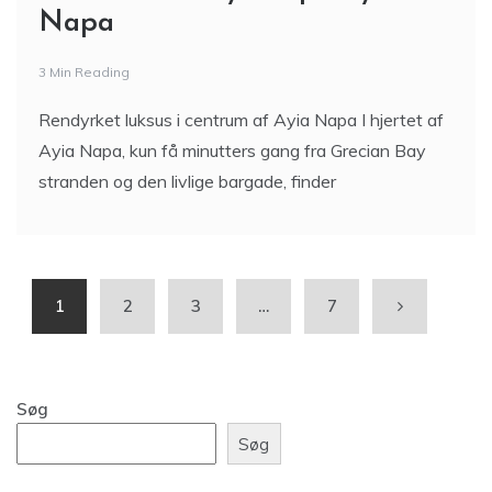
Napa
3 Min Reading
Rendyrket luksus i centrum af Ayia Napa I hjertet af
Ayia Napa, kun få minutters gang fra Grecian Bay
stranden og den livlige bargade, finder
1
2
3
…
7
Søg
Søg