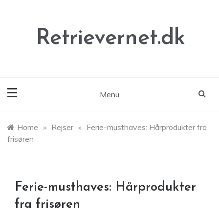
Skip
to
content
Retrievernet.dk
Menu
Home
»
Rejser
»
Ferie-musthaves: Hårprodukter fra
frisøren
Ferie-musthaves: Hårprodukter
fra frisøren